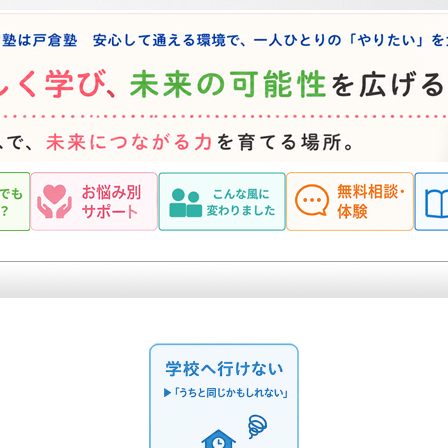
堺市 北花田 学習塾は戸倉塾 柔軟な個別指導で自立した学習力を